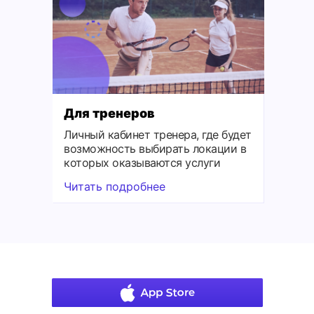
Для тренеров
Личный кабинет тренера, где будет
возможность выбирать локации в
которых оказываются услуги
Читать подробнее