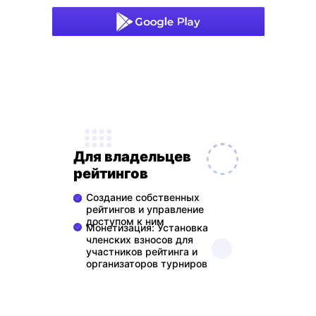
Для владельцев
рейтингов
Создание собственных
рейтингов и управление
доступом к ним
Монетизация: Установка
членских взносов для
участников рейтинга и
организаторов турниров