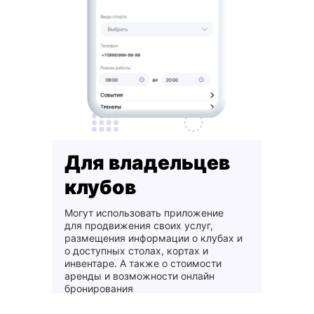
Для владельцев
клубов
Могут использовать приложение
для продвижения своих услуг,
размещения информации о клубах и
о доступных столах, кортах и
инвентаре. А также о стоимости
аренды и возможности онлайн
бронирования