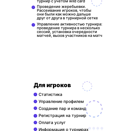
турнир с учетом wild card
Проведение жеребьевки.
Рассеивание игроков, чтобы
они были как можно дальше
друг от друга в турнирной сетке
Управление активностью турнира:
проведение турнира в несколько
сессий, установка очередности
матчей, вызов участников на матч
Для игроков
Статистика
Управление профилем
Создание пар и команд
Регистрация на турнир
Оплата услуг
Информация о турнирах